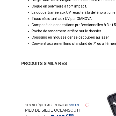
Siège rabattable élégant à dossier haut modèle de 
Coque en polymère à fort impact.
La coque traitée aux UV résiste à la détérioration et
Tissu résistant aux UV par OMNOVA.
Composé de conceptions professionnelles à 3 et 
Poche de rangement arrière sur le dossier.
Coussins en mousse dense découpés au laser.
Convient aux émerillons standard de 7″ ou à l’émeri
PRODUITS SIMILAIRES
OCEANSOUTH
SIÈGES ET ÉQUIPEMENT DE BATEAU
PIED DE SIEGE OCEANSOUTH
CFP