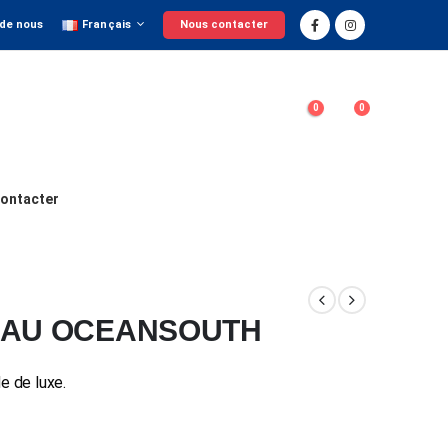
 de nous
Français
Nous contacter
0
0
ontacter
TEAU OCEANSOUTH
e de luxe.