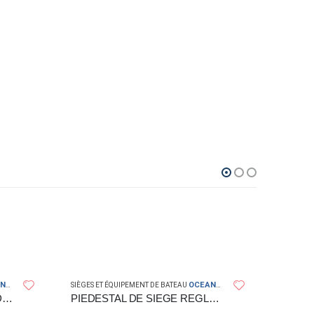
UTH
OCEANSOUTH
SIÈGES ET ÉQUIPEMENT DE BATEAU
POIGNEE EN ACIER INOXYDABLE 22MM DE DIAMETRE OCEANSOUTH
PIEDESTAL DE SIEGE REGLABLE