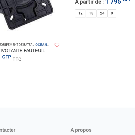
1 795
À partir de :
12
18
24
9
OCEANSOUTH
 ÉQUIPEMENT DE BATEAU
PIVOTANTE FAUTEUIL
CFP
5
TTC
ntacter
A propos