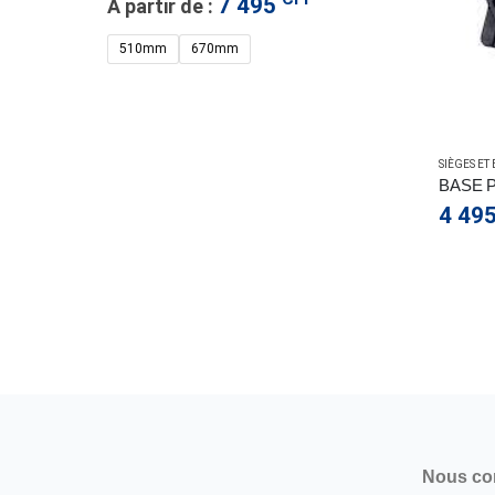
7 495
À partir de :
510mm
670mm
TH
SIÈGES ET
R PEDESTAL 50MM INSERT
BASE 
4 49
Nous co