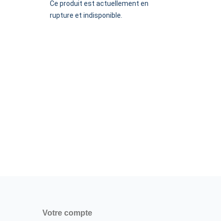
Ce produit est actuellement en
rupture et indisponible.
SIÈGES E
FAUTE
6 49
Votre compte