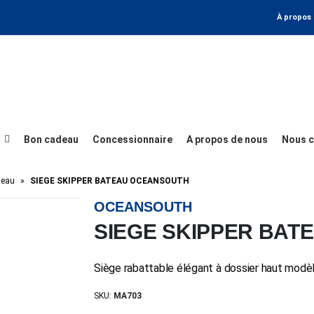
À propos
Bon cadeau
Concessionnaire
A propos de nous
Nous c
teau
»
SIEGE SKIPPER BATEAU OCEANSOUTH
OCEANSOUTH
SIEGE SKIPPER BA
Siège rabattable élégant à dossier haut modèl
SKU:
MA703