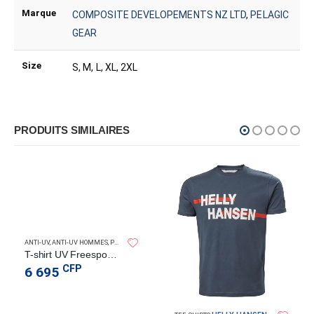
Marque
COMPOSITE DEVELOPEMENTS NZ LTD
,
PELAGIC
GEAR
Size
S, M, L, XL, 2XL
PRODUITS SIMILAIRES
PELAGIC GEAR
OCHETTES…)
ANTI-UV
,
PROTECTION ANTI-UV (HOMMES, FEMMES, ENFANTS…)
,
ANTI-UV HOMMES
,
PROTECTION ANTI-UV (HOMMES, FEMMES, ENFANTS…)
,
VÊTEMENTS POUR FEMME
,
TEE-SHIRTS
,
VÊTEM
T-shirt UV Freespool Icon Camo
CFP
6 695