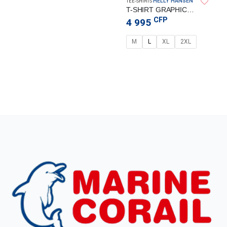
HELLY HANSEN
TEE-SHIRTS
T-SHIRT GRAPHIC RWB NAVY – HELLY HANSEN
CFP
4 995
M
L
XL
2XL