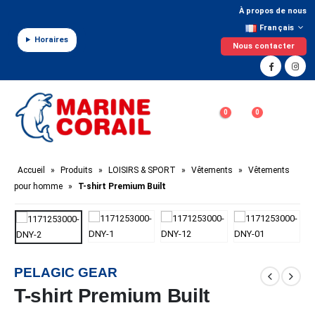
Panneau de gestion des cookies
À propos de nous
Français
Horaires
Nous contacter
0
0
Accueil
»
Produits
»
LOISIRS & SPORT
»
Vêtements
»
Vêtements
pour homme
»
T-shirt Premium Built
PELAGIC GEAR
T-shirt Premium Built