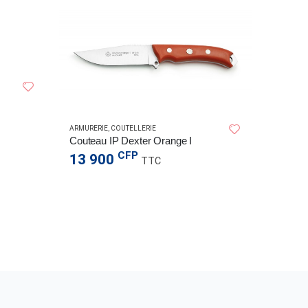
ARMURERIE
,
COUTELLERIE
ARMURER
Couteau IP Dexter Orange I
Jumell
CFP
13 900
TTC
13 6