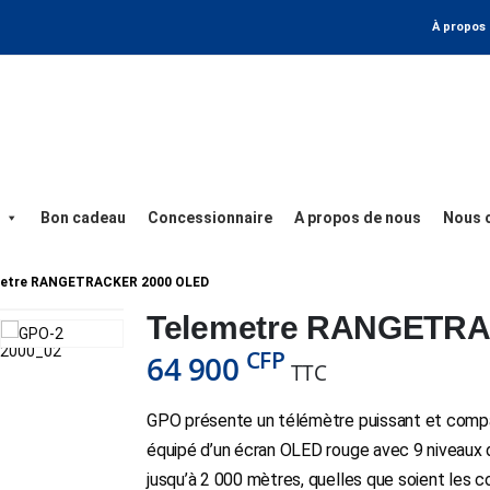
À propos
Bon cadeau
Concessionnaire
A propos de nous
Nous 
etre RANGETRACKER 2000 OLED
Telemetre RANGETR
CFP
64 900
TTC
GPO présente un télémètre puissant et com
équipé d’un écran OLED rouge avec 9 niveaux 
jusqu’à 2 000 mètres, quelles que soient les c