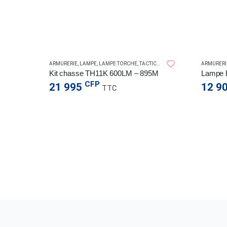
SPERAS LIGHT
SPERAS LIGHT
CAL
ARMURERIE
,
LAMPE
,
LAMPE TORCHE
,
TACTICAL
ARMURERI
Kit de chasse TH6 600Lm – 1173M
Kit chasse TH11K 600LM – 895M
CFP
21 995
12 9
TTC