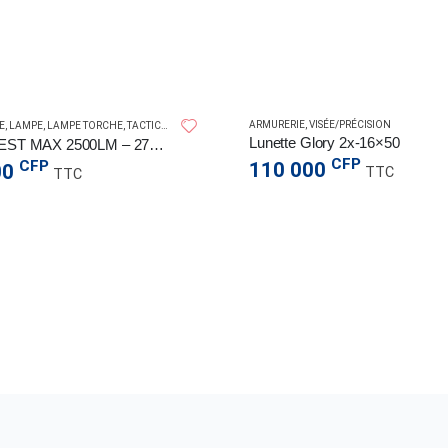
SPERAS LIGHT
ARMURERIE
,
VISÉE/PRÉCISION
E
,
LAMPE
,
LAMPE TORCHE
,
TACTICAL
Lunette Glory 2x-16×50
Lampe EST MAX 2500LM – 279M
CFP
CFP
110 000
00
TTC
TTC