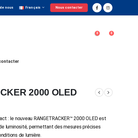
 de nous
Français
Nous contacter
0
0
contacter
ACKER 2000 OLED
pact : le nouveau RANGETRACKER™ 2000 OLED est
de luminosité, permettant des mesures précises
onditions de lumière.