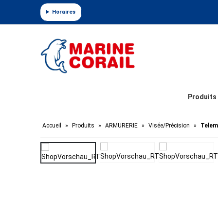
Panneau de gestion des cookies
Horaires
Produits
Accueil
»
Produits
»
ARMURERIE
»
Visée/Précision
»
Telem