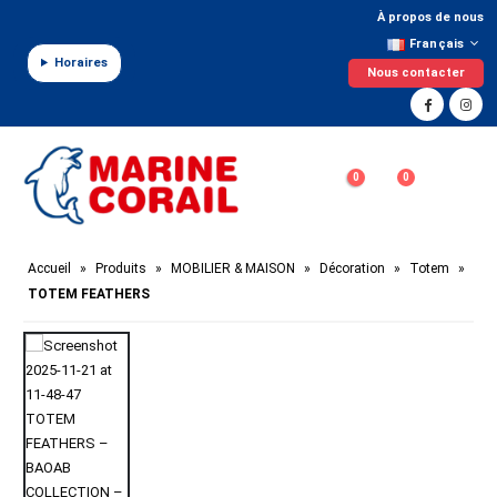
Panneau de gestion des cookies
À propos de nous
Français
Horaires
Nous contacter
0
0
Accueil
»
Produits
»
MOBILIER & MAISON
»
Décoration
»
Totem
»
TOTEM FEATHERS