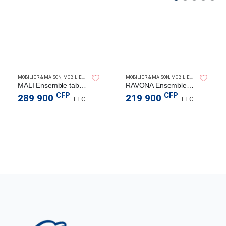
MOBILIER & MAISON
,
MOBILIER D’EXTÉRIEUR
,
TABLE À MANGER
MOBILIER & MAISON
,
MOBILIER D’EXTÉRIEUR
,
MALI Ensemble table à manger 7 pièces
RAVONA Ensemble salon d’extérieur 4 pièces
CFP
CFP
289 900
219 900
TTC
TTC