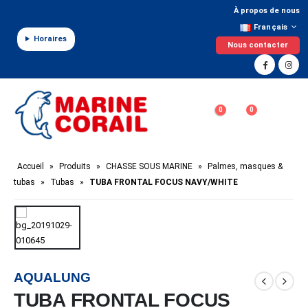
Panneau de gestion des cookies
À propos de nous
Français
Horaires
Nous contacter
0
0
Accueil
»
Produits
»
CHASSE SOUS MARINE
»
Palmes, masques &
tubas
»
Tubas
»
TUBA FRONTAL FOCUS NAVY/WHITE
AQUALUNG
TUBA FRONTAL FOCUS