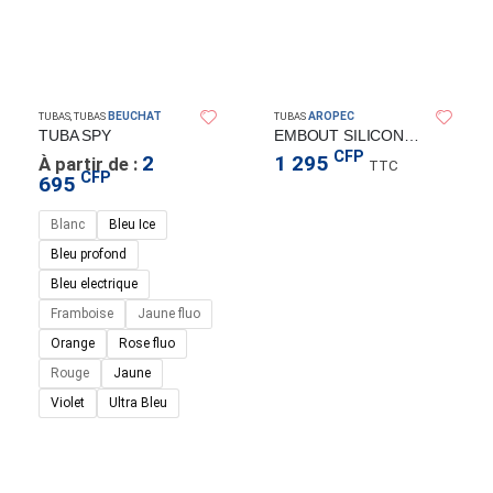
BEUCHAT
AROPEC
TUBAS
,
TUBAS
TUBAS
TUBA SPY
EMBOUT SILICONE MODULABLE NOIR
CFP
2
1 295
À partir de :
TTC
CFP
695
Blanc
Bleu Ice
Bleu profond
Bleu electrique
Framboise
Jaune fluo
Orange
Rose fluo
Rouge
Jaune
Violet
Ultra Bleu