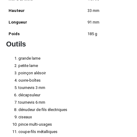
Hauteur
33 mm
Longueur
91 mm
Poids
185 g
Outils
grande lame
petite lame
poinçon alésoir
ouvre-boîtes
tournevis 3 mm
décapsuleur
tournevis 6 mm
dénudeur de fils électriques
ciseaux
pince multi-usages
coupe-fils métalliques