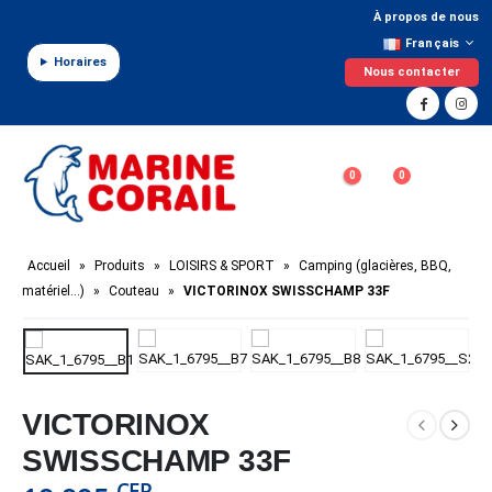
Panneau de gestion des cookies
À propos de nous
Français
Horaires
Nous contacter
0
0
Accueil
»
Produits
»
LOISIRS & SPORT
»
Camping (glacières, BBQ,
matériel…)
»
Couteau
»
VICTORINOX SWISSCHAMP 33F
VICTORINOX
SWISSCHAMP 33F
CFP