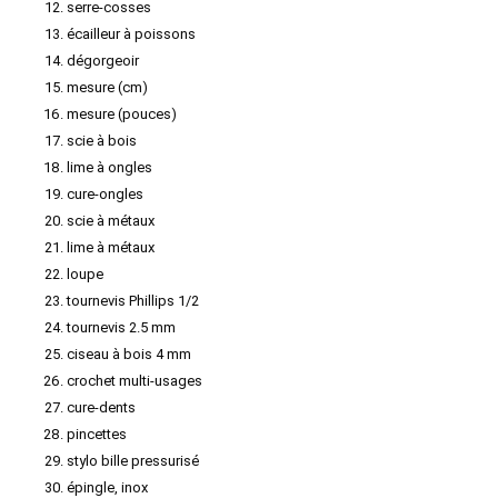
serre-cosses
écailleur à poissons
dégorgeoir
mesure (cm)
mesure (pouces)
scie à bois
lime à ongles
cure-ongles
scie à métaux
lime à métaux
loupe
tournevis Phillips 1/2
tournevis 2.5 mm
ciseau à bois 4 mm
crochet multi-usages
cure-dents
pincettes
stylo bille pressurisé
épingle, inox