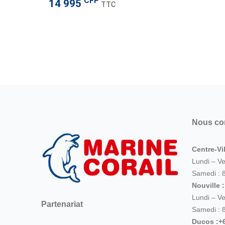
CFP
14 995
TTC
Nous co
Centre-Vil
Lundi – V
Samedi : 
Nouville 
Lundi – V
Partenariat
Samedi : 
Ducos :+6