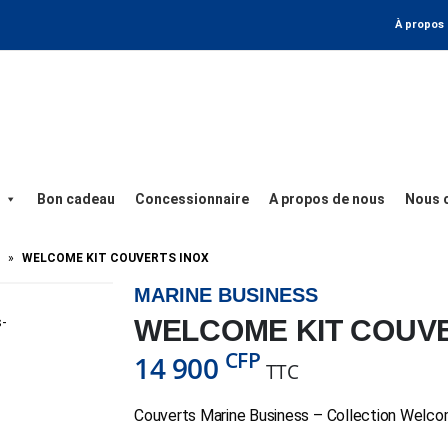
À propos
Bon cadeau
Concessionnaire
A propos de nous
Nous 
»
WELCOME KIT COUVERTS INOX
MARINE BUSINESS
WELCOME KIT COUVE
CFP
14 900
TTC
Couverts Marine Business – Collection Welc