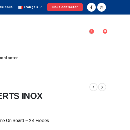
 de nous
Français
Nous contacter
0
0
contacter
RTS INOX
ome On Board – 24 Pièces