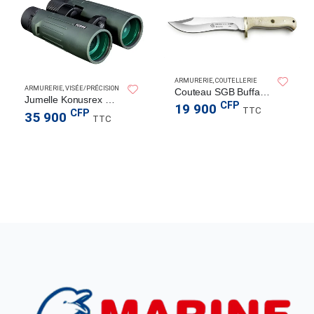
SPERAS LIGHT
CTICAL
ARMURERIE
,
COUTELLERIE
ARMURERIE
,
VISÉE/PRÉCISION
Couteau SGB Buffalo Hunter, os blanc poli
Jumelle Konusrex 10×50
CFP
19 900
TTC
CFP
35 900
TTC