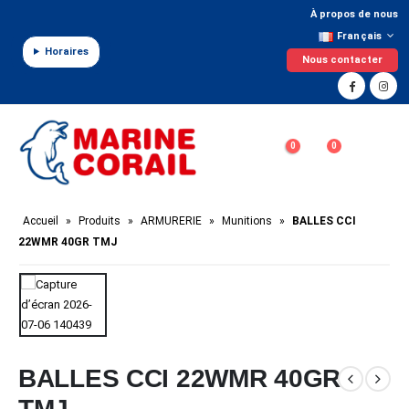
Panneau de gestion des cookies
À propos de nous
Français
Horaires
Nous contacter
0
0
Accueil
»
Produits
»
ARMURERIE
»
Munitions
»
BALLES CCI
22WMR 40GR TMJ
BALLES CCI 22WMR 40GR
TMJ