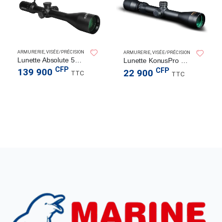
ARMURERIE
,
VISÉE/PRÉCISION
ARMURERIE
,
VISÉE/PRÉCISION
Lunette Absolute 5x-40×56 zoom
Lunette KonusPro 3-10×44
CFP
CFP
139 900
22 900
TTC
TTC