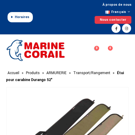
Panneau de gestion des cookies
À propos de nous
Français
Horaires
Nous contacter
0
0
Accueil
»
Produits
»
ARMURERIE
»
Transport/Rangement
»
Étui
pour carabine Durango 52″