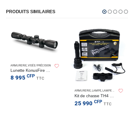
PRODUITS SIMILAIRES
ARMURERIE
,
VISÉE/PRÉCISION
Lunette KonusFire 3-9×32
CFP
8 995
TTC
ARMURERIE
,
LAMPE
,
LAMPE TORCHE
,
TACTIC
Kit de chasse TH4 800LM 739M
CFP
25 990
TTC