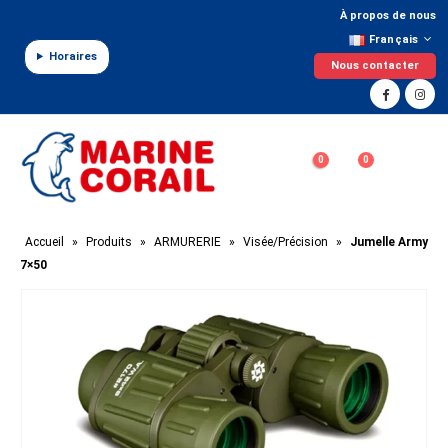
Panneau de gestion des cookies
À propos de nous
Français
Horaires
Nous contacter
0
0
Accueil
»
Produits
»
ARMURERIE
»
Visée/Précision
»
Jumelle Army
7×50