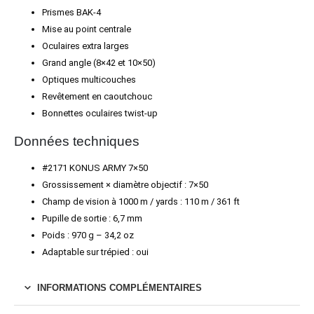
Prismes BAK-4
Mise au point centrale
Oculaires extra larges
Grand angle (8×42 et 10×50)
Optiques multicouches
Revêtement en caoutchouc
Bonnettes oculaires twist-up
Données techniques
#2171 KONUS ARMY 7×50
Grossissement × diamètre objectif : 7×50
Champ de vision à 1000 m / yards : 110 m / 361 ft
Pupille de sortie : 6,7 mm
Poids : 970 g – 34,2 oz
Adaptable sur trépied : oui
INFORMATIONS COMPLÉMENTAIRES