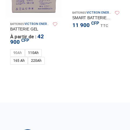
VICTRON ENERGY
BATTERIES
SMART BATTERIE PROTECT 12/24V-65A
CFP
11 900
VICTRON ENERGY
BATTERIES
TTC
BATTERIE GEL
42
À partir de :
CFP
900
90Ah
110Ah
165 Ah
220Ah