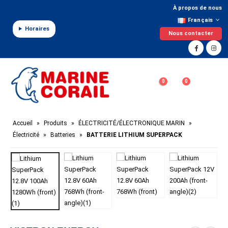
Panneau de gestion des cookies
À propos de nous
Français
Horaires
Nous contacter
0
0
Accueil
»
Produits
»
ÉLECTRICITÉ/ÉLECTRONIQUE MARIN
»
Électricité
»
Batteries
»
BATTERIE LITHIUM SUPERPACK