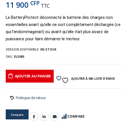
CFP
11 900
TTC
Le BatteryProtect déconnecte la batterie des charges non
essentielles avant qu’elle ne soit complètement déchargée (ce
qui l’endommagerait) ou avant qu’elle n’ait plus assez de
puissance pour faire démarrer le moteur.
VERSION DISPONIBLE:
EN STOCK
SKU:
EL5085
AJOUTER AU PANIER
AJOUTER À MA LISTE D'ENVIE
Politique de retour
Compare
COMPARE