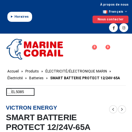
Panneau de gestion des cookies
À propos de nous
Français
Horaires
Nous contacter
0
0
Accueil
»
Produits
»
ÉLECTRICITÉ/ÉLECTRONIQUE MARIN
»
Électricité
»
Batteries
»
SMART BATTERIE PROTECT 12/24V-65A
VICTRON ENERGY
SMART BATTERIE
PROTECT 12/24V-65A