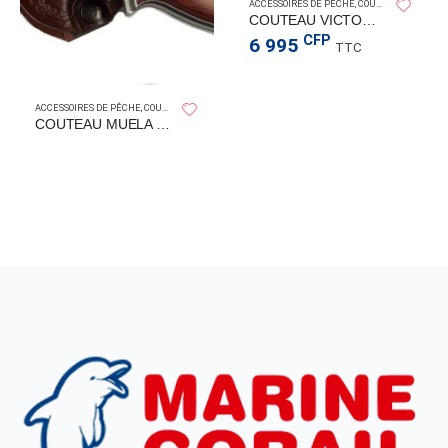
ACCESSOIRES DE PÊCHE
,
COUTEAU
,
COUTEAU
COUTEAU VICTORINOX SAIGN 20CM
CFP
6 995
TTC
EAUX
ACCESSOIRES DE PÊCHE
,
COUTEAU
,
COUTEAUX
COUTEAU MUELA HUSKY 10CM