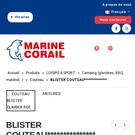
Panneau de gestion des cookies
À propos de nous
Français
Horaires
Nous contacter
0
0
Accueil
»
Produits
»
LOISIRS & SPORT
»
Camping (glacières, BBQ,
matériel…)
»
Couteau
»
BLISTER COUTEAU***************
BLISTER
COUTEAU***************