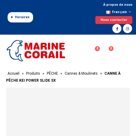
Panneau de gestion des cookies
À propos de nous
Français
Horaires
Nous contacter
0
0
Accueil
»
Produits
»
PÊCHE
»
Cannes & Moulinets
»
CANNE À
PÊCHE KEI POWER SLIDE SX