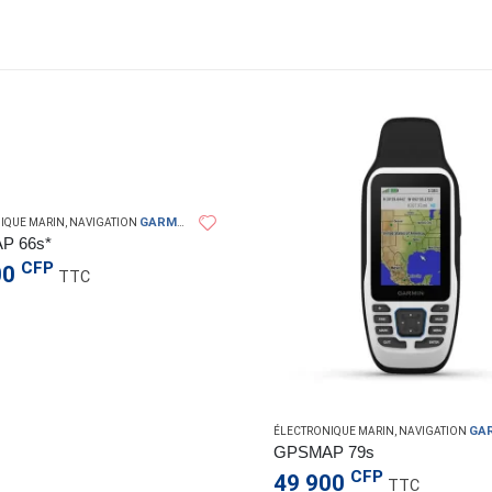
GARMIN
IQUE MARIN
,
NAVIGATION
P 66s*
CFP
00
TTC
N
GAR
ÉLECTRONIQUE MARIN
,
NAVIGATION
GPSMAP 79s
CFP
49 900
TTC