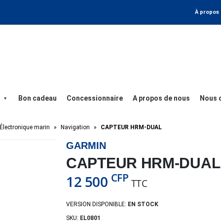
À propos
Bon cadeau
Concessionnaire
A propos de nous
Nous 
Électronique marin
»
Navigation
»
CAPTEUR HRM-DUAL
GARMIN
CAPTEUR HRM-DUAL
CFP
12 500
TTC
VERSION DISPONIBLE:
EN STOCK
SKU:
EL0801