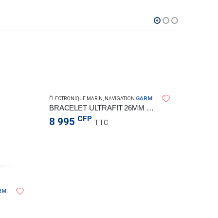
GARMIN
ÉLECTRONIQUE MARIN
,
NAVIGATION
BRACELET ULTRAFIT 26MM GRIS
CFP
8 995
TTC
MIN
ÉLECTRO
STRIK
39 9