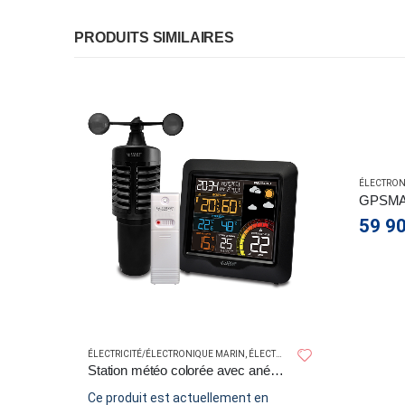
PRODUITS SIMILAIRES
RIN
,
NAUTISME
,
NAVIGATION
ÉLECTRON
tion Météo grand écran LCD coloré
GPSMA
59 9
ÉLECTRICITÉ/ÉLECTRONIQUE MARIN
,
ÉLECTRONIQUE MARIN
,
NAVIGATIO
Station météo colorée avec anémomètre
Ce produit est actuellement en