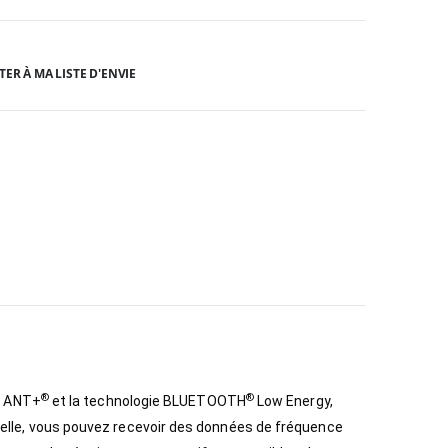
TER À MA LISTE D'ENVIE
®
®
e ANT+
et la technologie BLUETOOTH
Low Energy,
 à elle, vous pouvez recevoir des données de fréquence