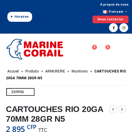
Panneau de gestion des cookies
À propos de nous
Français
Horaires
Nous contacter
0
0
Accueil
»
Produits
»
ARMURERIE
»
Munitions
»
CARTOUCHES RIO
20GA 70MM 28GR N5
CARTOUCHES RIO 20GA
70MM 28GR N5
CFP
2 895
TTC