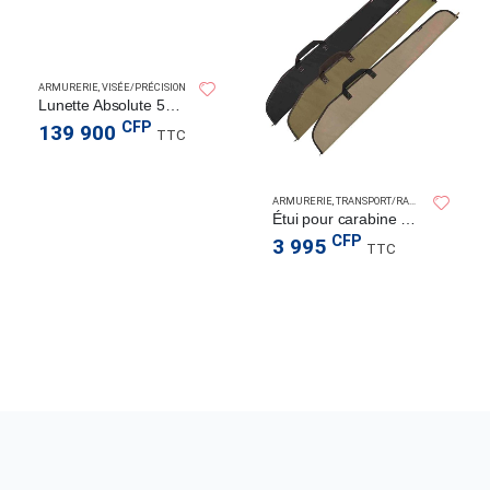
SPERAS LIGHT
ARMURERIE
,
VISÉE/PRÉCISION
CTICAL
Lunette Absolute 5x-40×56 zoom
CFP
139 900
TTC
ARMURERIE
,
TRANSPORT/RANGEMENT
Étui pour carabine Durango 52″
CFP
3 995
TTC