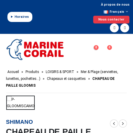
Panneau de gestion des cookies
À propos de nous
Français
Horaires
Nous contacter
0
0
Accueil
»
Produits
»
LOISIRS & SPORT
»
Mer & Plage (serviettes,
lunettes, pochettes…)
»
Chapeaux et casquettes
»
CHAPEAU DE
PAILLE GLOOMIS
SHIMANO
CHAPEAU DE PAILLE