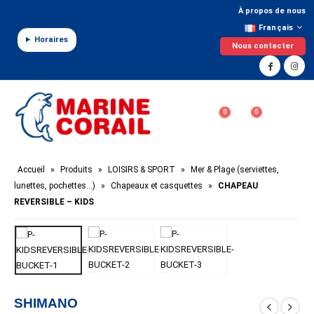
Panneau de gestion des cookies
À propos de nous
Français
Horaires
Nous contacter
0
0
Accueil
»
Produits
»
LOISIRS & SPORT
»
Mer & Plage (serviettes,
lunettes, pochettes…)
»
Chapeaux et casquettes
»
CHAPEAU
REVERSIBLE – KIDS
SHIMANO