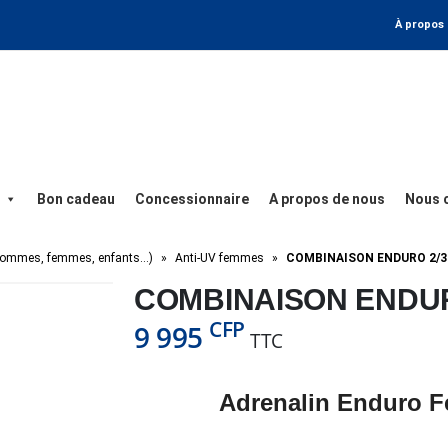
À propos
Bon cadeau
Concessionnaire
A propos de nous
Nous 
(hommes, femmes, enfants…)
»
Anti-UV femmes
»
COMBINAISON ENDURO 2/3
COMBINAISON ENDUR
CFP
9 995
TTC
Adrenalin Enduro 