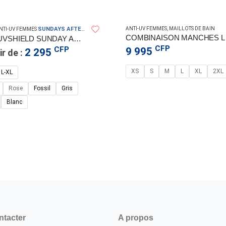
SUNDAYS AFTERNOONS IN
ANTI-UV FEMMES
,
MAILLOTS DE BAIN
NTI-UV FEMMES
COMBINA
GANT UVSHIELD SUNDAY AFTERNOONS
CFP
CFP
9 995
2 295
ir de :
XS
S
M
L
XL
2XL
L-XL
Rose
Fossil
Gris
Blanc
ntacter
A propos