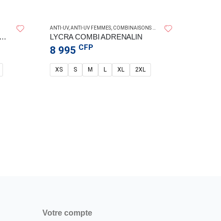
ANTI-UV
,
ANTI-UV FEMMES
,
COMBINAISONS PLONGÉE
ISON MANCHES LONGUES ANTI-UV SNAKE – FLYING CLOUD
LYCRA COMBI ADRENALIN
CFP
8 995
XS
S
M
L
XL
2XL
ANTI-UV
,
4 99
6
8
Aqua
Votre compte