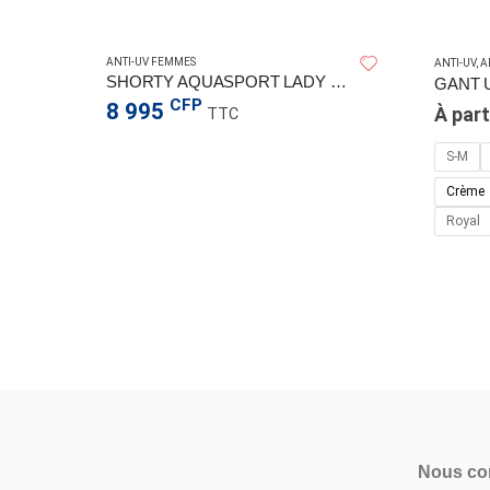
ANTI-UV FEMMES
ANTI-UV
,
A
SHORTY AQUASPORT LADY M/8 PINK
CFP
8 995
À part
TTC
S-M
Crème
Royal
COOLING SLEEVE WOMEN LILAC L
Nous co