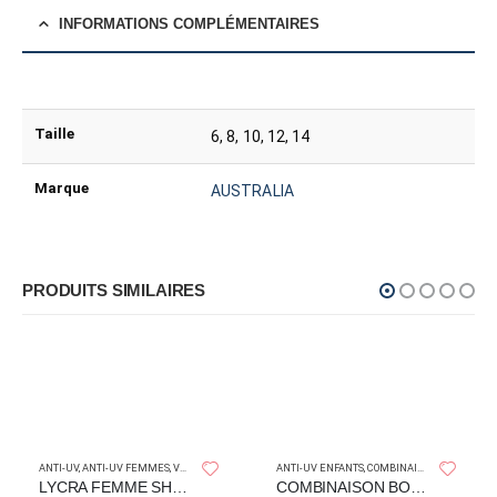
INFORMATIONS COMPLÉMENTAIRES
Taille
6, 8, 10, 12, 14
Marque
AUSTRALIA
PRODUITS SIMILAIRES
HOOK AND TACKLE
ANTI-UV
,
ANTI-UV FEMMES
,
VÊTEMENT DE PÊCHE
ANTI-UV ENFANTS
,
COMBINAISONS PLONGÉE
LYCRA FEMME SHADOW HOOK AND TACKLE
COMBINAISON BOOMERANG ENFANT AQUALUNG