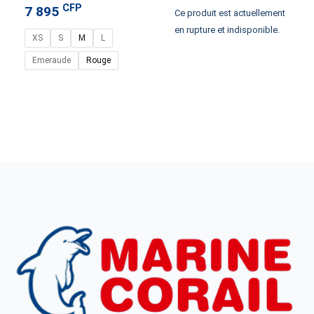
CFP
7 895
Ce produit est actuellement
en rupture et indisponible.
XS
S
M
L
HOOK AND TACKLE
Emeraude
Rouge