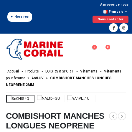
Panneau de gestion des cookies
À propos de nous
Français
Horaires
Nous contacter
0
0
Accueil
»
Produits
»
LOISIRS & SPORT
»
Vêtements
»
Vêtements
pour femme
»
Anti-UV
»
COMBISHORT MANCHES LONGUES
NEOPRENE 2MM
COMBISHORT MANCHES
LONGUES NEOPRENE