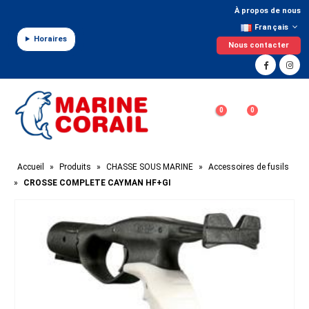
Panneau de gestion des cookies
À propos de nous
Français
Horaires
Nous contacter
0
0
Accueil
»
Produits
»
CHASSE SOUS MARINE
»
Accessoires de fusils
»
CROSSE COMPLETE CAYMAN HF+GI