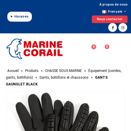
Panneau de gestion des cookies
À propos de nous
Français
Horaires
Nous contacter
0
0
Accueil
»
Produits
»
CHASSE SOUS MARINE
»
Équipement (combis,
gants, bottillons)
»
Gants, bottillons et chaussons
»
GANTS
GAUNGLET BLACK