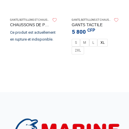
OMER
SALVIMA
GANTS, BOTTILLONS ET CHAUSSONS
GANTS, BOTTILLONS ET CHAUSSONS
CHAUSSONS DE PLONGEE EN NEOPRENE OMER
GANTS TACTILE
CFP
5 800
Ce produit est actuellement
en rupture et indisponible.
S
M
L
XL
ALUNG
2XL