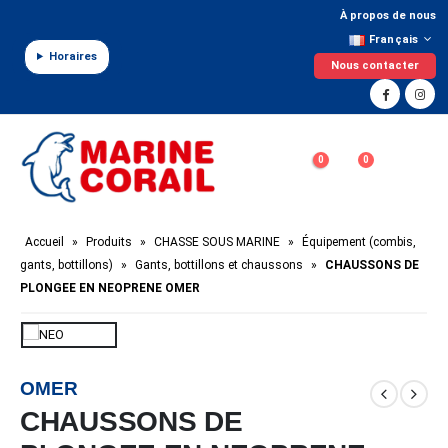
Panneau de gestion des cookies
À propos de nous
Français
Horaires
Nous contacter
0
0
Accueil
»
Produits
»
CHASSE SOUS MARINE
»
Équipement (combis,
gants, bottillons)
»
Gants, bottillons et chaussons
»
CHAUSSONS DE
PLONGEE EN NEOPRENE OMER
OMER
CHAUSSONS DE