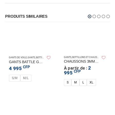
PRODUITS SIMILAIRES
PELAGIC GEAR
GANTS, BOTTILLONS ET CHAUSSONS
GANTS DE VOILE
,
GANTS, BOTTILLONS ET CHAUSSONS
CHAUSSONS 3MM ADRENALIN
GANTS BATTLE GLOVE ROUGE
CFP
2
4 995
À partir de :
CFP
995
S/M
M/L
S
M
L
XL
SHIMANO