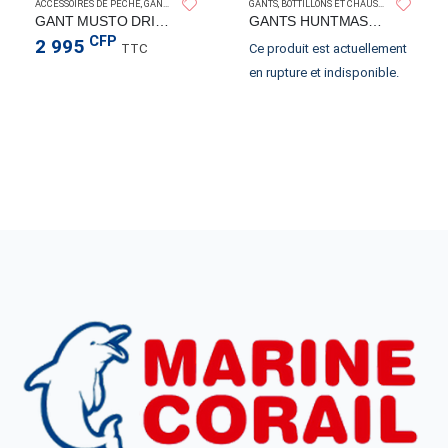
MUSTO
HUNTMA
ACCESSOIRES DE PÊCHE
,
GANTS, BOTTILLONS ET CHAUSSONS
GANTS, BOTTILLONS ET CHAUSSONS
GANT MUSTO DRIPPED GRIP X3 S
GANTS HUNTMASTER – DYNEEMA TUFF RED
CFP
2 995
TTC
Ce produit est actuellement
en rupture et indisponible.
ALUNG