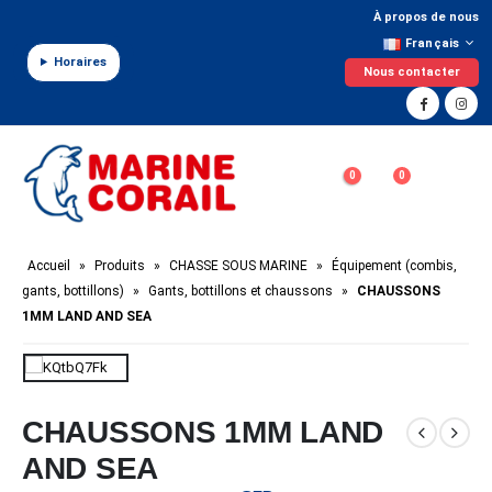
Panneau de gestion des cookies
À propos de nous
Français
Horaires
Nous contacter
0
0
Accueil
»
Produits
»
CHASSE SOUS MARINE
»
Équipement (combis,
gants, bottillons)
»
Gants, bottillons et chaussons
»
CHAUSSONS
1MM LAND AND SEA
CHAUSSONS 1MM LAND
AND SEA