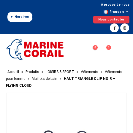
Panneau de gestion des cookies
À propos de nous
Français
Horaires
Nous contacter
0
0
Accueil
»
Produits
»
LOISIRS & SPORT
»
Vêtements
»
Vêtements
pour femme
»
Maillots de bain
»
HAUT TRIANGLE CLIP NOIR –
FLYING CLOUD