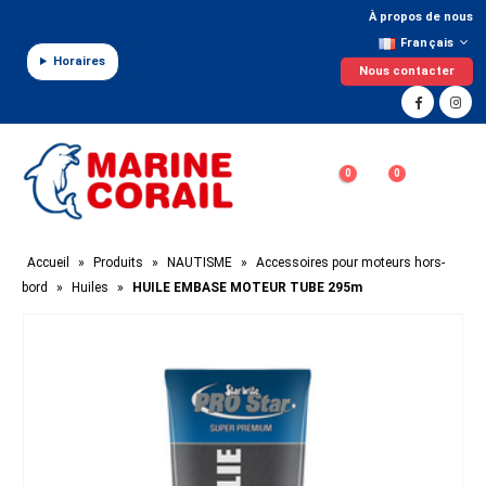
Panneau de gestion des cookies
À propos de nous
Français
Horaires
Nous contacter
0
0
Accueil
»
Produits
»
NAUTISME
»
Accessoires pour moteurs hors-
bord
»
Huiles
»
HUILE EMBASE MOTEUR TUBE 295m