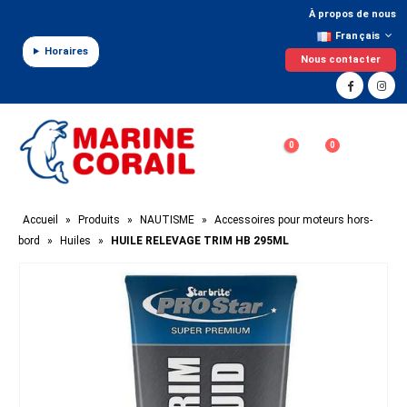
Panneau de gestion des cookies
À propos de nous
Français
Horaires
Nous contacter
0
0
Accueil
»
Produits
»
NAUTISME
»
Accessoires pour moteurs hors-
bord
»
Huiles
»
HUILE RELEVAGE TRIM HB 295ML