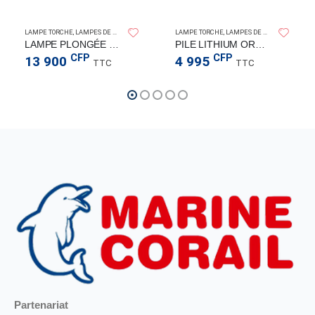
SPERAS LIGHT
ORCA
LAMPE TORCHE
,
LAMPES DE PLONGÉE
LAMPE TORCHE
,
LAMPES DE PLONGÉE
LAMPE PLONGÉE BD10 1200LM
PILE LITHIUM ORCATORCH 21700 5000mAh USB-C
CFP
CFP
13 900
4 995
TTC
TTC
Partenariat