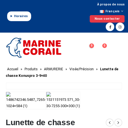
Panneau de gestion des cookies
À propos de nous
Français
Horaires
Nous contacter
0
0
Accueil
»
Produits
»
ARMURERIE
»
Visée/Précision
»
Lunette de
chasse Konuspro 3-9×40
Lunette de chasse