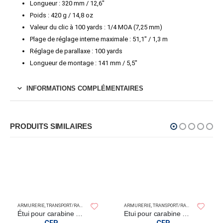
Longueur : 320 mm / 12,6″
Poids : 420 g / 14,8 oz
Valeur du clic à 100 yards : 1/4 MOA (7,25 mm)
Plage de réglage interne maximale : 51,1″ / 1,3 m
Réglage de parallaxe : 100 yards
Longueur de montage : 141 mm / 5,5″
INFORMATIONS COMPLÉMENTAIRES
PRODUITS SIMILAIRES
SPERAS LIGHT
ARMURERIE
,
TRANSPORT/RANGEMENT
ARMURERIE
,
TRANSPORT/RANGEMENT
CTICAL
Étui pour carabine Durango 52″
Etui pour carabine Heritage North Platte 48″