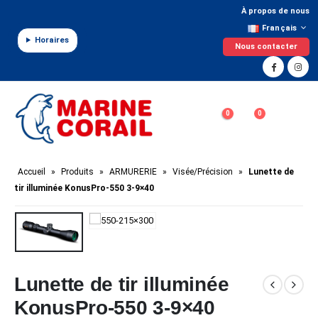
Panneau de gestion des cookies
À propos de nous
Français
Horaires
Nous contacter
0
0
Accueil
»
Produits
»
ARMURERIE
»
Visée/Précision
»
Lunette de
tir illuminée KonusPro-550 3-9×40
Lunette de tir illuminée
KonusPro-550 3-9×40