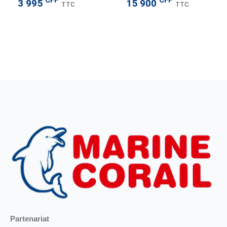
CFP
CFP
3 995
15 900
TTC
TTC
Partenariat