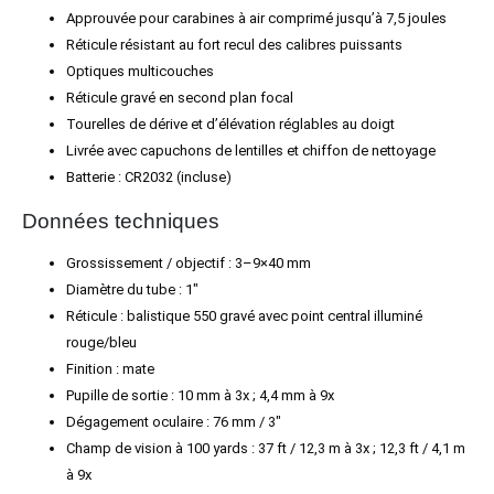
Approuvée pour carabines à air comprimé jusqu’à 7,5 joules
Réticule résistant au fort recul des calibres puissants
Optiques multicouches
Réticule gravé en second plan focal
Tourelles de dérive et d’élévation réglables au doigt
Livrée avec capuchons de lentilles et chiffon de nettoyage
Batterie : CR2032 (incluse)
Données techniques
Grossissement / objectif : 3–9×40 mm
Diamètre du tube : 1″
Réticule : balistique 550 gravé avec point central illuminé
rouge/bleu
Finition : mate
Pupille de sortie : 10 mm à 3x ; 4,4 mm à 9x
Dégagement oculaire : 76 mm / 3″
Champ de vision à 100 yards : 37 ft / 12,3 m à 3x ; 12,3 ft / 4,1 m
à 9x