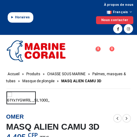
Panneau de gestion des cookies
À propos de nous
Français
Horaires
Nous contacter
0
0
Accueil
»
Produits
»
CHASSE SOUS MARINE
»
Palmes, masques &
tubas
»
Masque de plongée
»
MASQ ALIEN CAMU 3D
OMER
MASQ ALIEN CAMU 3D
CFP