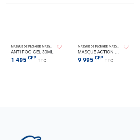
I
CRESSI
CRESSI
MASQUE DE PLONGÉE
,
MASQUES
MASQUE DE PLONGÉE
,
MASQUES
ANTI FOG GEL 30ML
MASQUE ACTION GOPRO BLACK
CFP
CFP
1 495
9 995
TTC
TTC