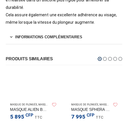
et réalisée dans un silicone plus rigide pour améliorer sa
durabilité.
Cela assure également une excellente adhérence au visage,
même lorsque la vitesse du plongeur augmente.
INFORMATIONS COMPLÉMENTAIRES
PRODUITS SIMILAIRES
OMER
AQUALUN
MASQUE DE PLONGÉE
,
MASQUES
MASQUE DE PLONGÉE
,
MASQUES
MASQUE ALIEN BLACKMOON
MASQUE SPHERA BLEU/NAVY
CFP
CFP
5 895
7 995
TTC
TTC
LUNG