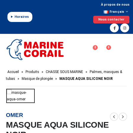
Panneau de gestion des cookies
À propos de nous
Français
Horaires
Nous contacter
0
0
Accueil
»
Produits
»
CHASSE SOUS MARINE
»
Palmes, masques &
tubas
»
Masque de plongée
»
MASQUE AQUA SILICONE NOIR
OMER
MASQUE AQUA SILICONE