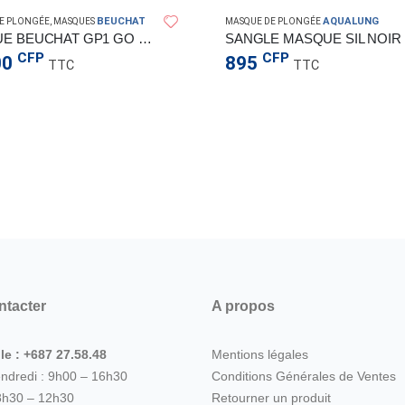
BEUCHAT
AQUALUNG
E PLONGÉE
,
MASQUES
MASQUE DE PLONGÉE
MASQUE BEUCHAT GP1 GO PRO
SANGLE MASQUE SIL NOIR
CFP
CFP
00
895
TTC
TTC
ntacter
A propos
le : +687 27.58.48
Mentions légales
endredi : 9h00 – 16h30
Conditions Générales de Ventes
8h30 – 12h30
Retourner un produit