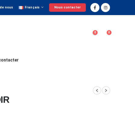
 de nous
Français
Nous contacter
0
0
contacter
IR