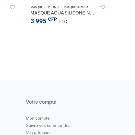
OMER
MASQUE DE PLONGÉE
,
MASQUES
MASQUE AQUA SILICONE NOIR
CFP
3 995
TTC
MASQUE 
MASQ
5 88
Votre compte
Mon compte
Suivre vos commandes
Vos adresses