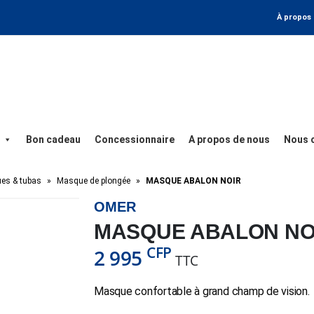
À propos
Bon cadeau
Concessionnaire
A propos de nous
Nous 
es & tubas
»
Masque de plongée
»
MASQUE ABALON NOIR
OMER
MASQUE ABALON NO
CFP
2 995
TTC
Masque confortable à grand champ de vision.