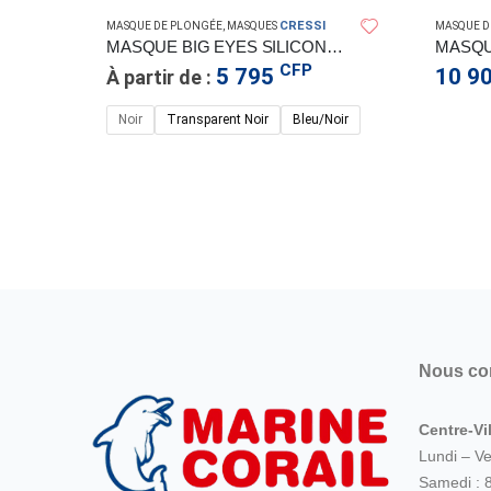
CRESSI
MASQUE DE PLONGÉE
,
MASQUES
MASQUE D
MASQUE BIG EYES SILICONE CRESSISUB
CFP
5 795
10 9
À partir de :
Noir
Transparent Noir
Bleu/Noir
AT
UE CAOUTCHOUC SECURIT
Nous co
Centre-Vil
Lundi – V
Samedi : 