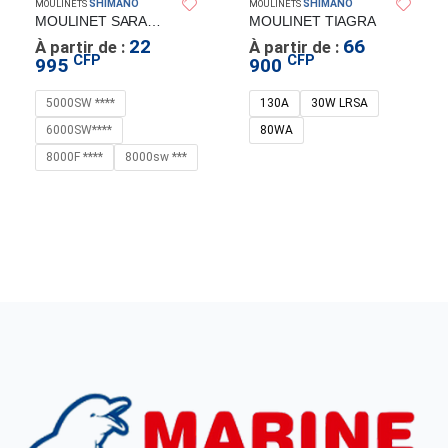
SHIMANO
SHIMANO
MOULINETS
MOULINETS
MOULINET SARAGOSA SW
MOULINET TIAGRA
22
66
À partir de :
À partir de :
CFP
CFP
995
900
5000SW ****
130A
30W LRSA
6000SW****
80WA
8000F ****
8000sw ***