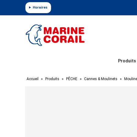
Panneau de gestion des cookies
Horaires
Produits
Accueil
»
Produits
»
PÊCHE
»
Cannes & Moulinets
»
Mouline