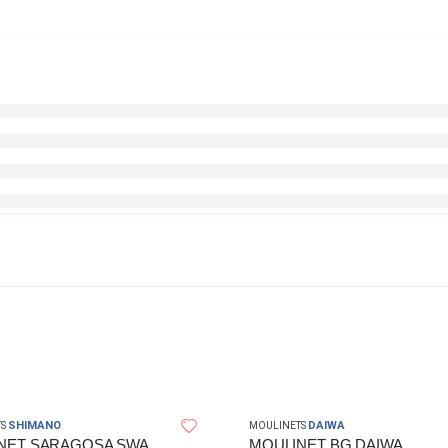
SHIMANO
DAIWA
S
MOULINETS
MOULINET SARAGOSA SWA 14000 XG
MOULINET BG DAIWA