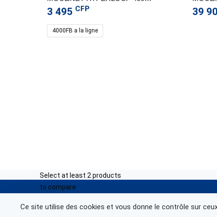
CFP
3 495
39 9
Nous co
4000FB a la ligne
Centre-Vil
Lundi – V
Samedi : 
Nouville 
Lundi – V
Partenariat
Samedi : 
Ducos :+6
Lundi – V
Samedi : 
Select at least 2 products
to compare
© Marine Corail 2025.
Ce site utilise des cookies et vous donne le contrôle sur ceu
View comparison