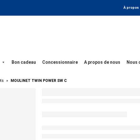
À propos
Bon cadeau
Concessionnaire
A propos de nous
Nous 
ts
»
MOULINET TWIN POWER SW C