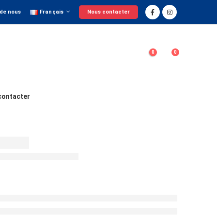
 de nous
Français
Nous contacter
0
0
contacter