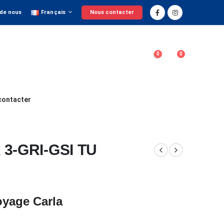
 de nous
Français
Nous contacter
0
0
contacter
3-GRI-GSI TU
oyage Carla