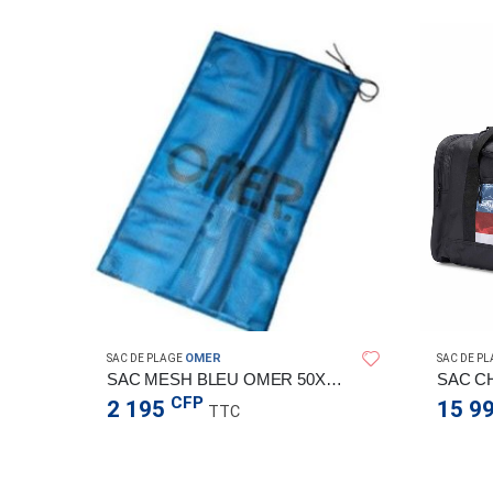
OMER
SAC DE PLAGE
SAC DE P
ROUGE OMER 20X30CM
SAC MESH BLEU OMER 50X80CM
CFP
2 195
15 9
TTC