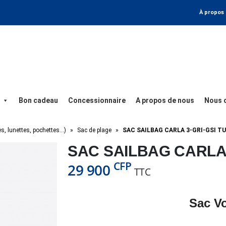
À propos
Bon cadeau
Concessionnaire
A propos de nous
Nous 
es, lunettes, pochettes…)
»
Sac de plage
»
SAC SAILBAG CARLA 3-GRI-GSI TU
SAC SAILBAG CARLA 
CFP
29 900
TTC
Sac V