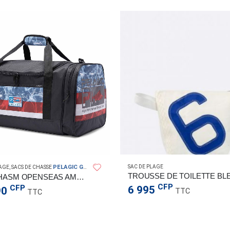
PELAGIC GEAR
SAC DE PLAGE
LAGE
,
SACS DE CHASSE
SAC CHASM OPENSEAS AMERICAMO
CFP
CFP
6 995
90
TTC
TTC