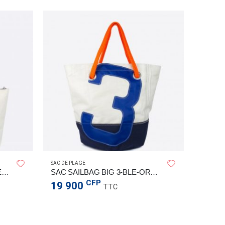
SAC DE PLAGE
SAC DE P
TROUSSE DE TOILETTE BLEU 6
SAC SAILBAG BIG 3-BLE-ORA TU
CFP
19 900
29 9
TTC