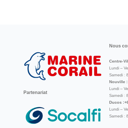
Nous co
Centre-Vil
Lundi – V
Samedi : 
Nouville 
Lundi – V
Partenariat
Samedi : 
Ducos :+6
Lundi – V
Samedi : 