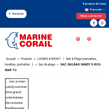
Panneau de gestion des cookies
À propos de nous
Français
Horaires
Nous contacter
0
0
Accueil
»
Produits
»
LOISIRS & SPORT
»
Mer & Plage (serviettes,
lunettes, pochettes…)
»
Sac de plage
»
SAC SAILBAG SANDY 5-ROS-
MAR TU