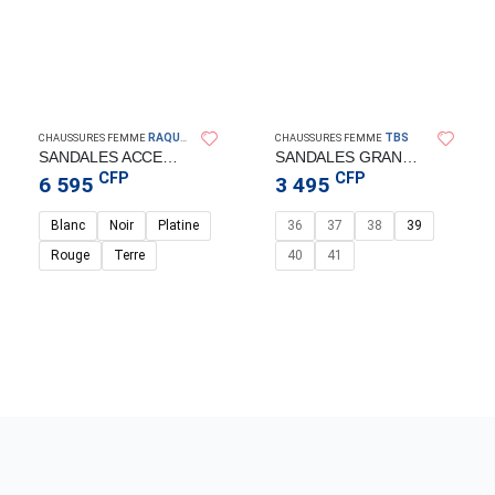
RAQUEL PEREZ
TBS
CHAUSSURES FEMME
CHAUSSURES FEMME
SANDALES ACCENTO CUIR – RAQUEL PEREZ
SANDALES GRANADA MARINE – TBS
CFP
CFP
6 595
3 495
Blanc
Noir
Platine
36
37
38
39
Rouge
Terre
40
41