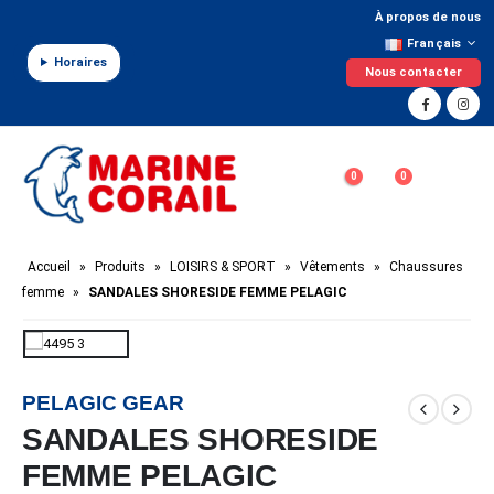
Panneau de gestion des cookies
À propos de nous
Français
Horaires
Nous contacter
0
0
Accueil
»
Produits
»
LOISIRS & SPORT
»
Vêtements
»
Chaussures
femme
»
SANDALES SHORESIDE FEMME PELAGIC
PELAGIC GEAR
SANDALES SHORESIDE
FEMME PELAGIC