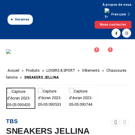
Panneau de gestion des cookies
À propos de nous
Français
Horaires
Nous contacter
0
0
Accueil
»
Produits
»
LOISIRS & SPORT
»
Vêtements
»
Chaussures
femme
»
SNEAKERS JELLINA
TBS
SNEAKERS JELLINA