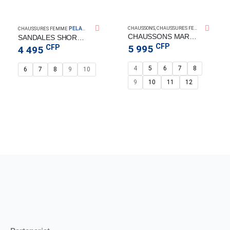
PELAGIC GEAR
CHAUSSONS
,
CHAUSSURES FEMME
,
CHAUSSU
CHAUSSURES FEMME
CHAUSSONS MARINER YATCH
SANDALES SHORESIDE FEMME PELAGIC
CFP
CFP
5 995
4 495
4
5
6
7
8
6
7
8
9
10
9
10
11
12