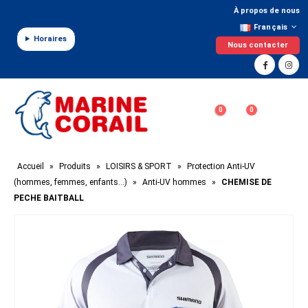
Panneau de gestion des cookies
À propos de nous
Français
Horaires
Nous contacter
0
0
Accueil
»
Produits
»
LOISIRS & SPORT
»
Protection Anti-UV
(hommes, femmes, enfants…)
»
Anti-UV hommes
»
CHEMISE DE
PECHE BAITBALL