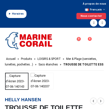
Panneau de gestion des cookies
À propos de nous
Français
Horaires
Nous contacter
0
0
Accueil
»
Produits
»
LOISIRS & SPORT
»
Mer & Plage (serviettes,
lunettes, pochettes…)
»
Sacs étanches
»
TROUSSE DE TOILETTE ESS
HELLY HANSEN
TROUSSE DE TOILETTE