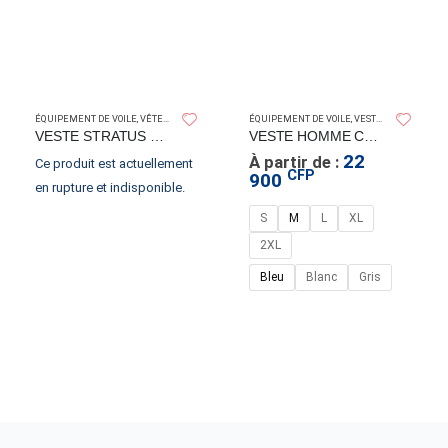
GUY COTTEN
ÉQUIPEMENT DE VOILE
,
VÊTEMENTS ÉTANCHES
ÉQUIPEMENT DE VOILE
,
VESTES ET PULLS
,
VÊ
VESTE STRATUS GLENTEX
VESTE HOMME CREW HOODED HELLYHANSEN
22
À partir de :
Ce produit est actuellement
CFP
900
en rupture et indisponible.
S
M
L
XL
HELLY HANSEN
,
VÊTEMENTS ÉTANCHES
2XL
Bleu
Blanc
Gris