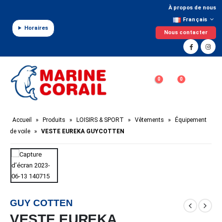
Panneau de gestion des cookies
À propos de nous
Français
Horaires
Nous contacter
0
0
Accueil
»
Produits
»
LOISIRS & SPORT
»
Vêtements
»
Équipement
de voile
»
VESTE EUREKA GUYCOTTEN
GUY COTTEN
VESTE EUREKA