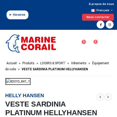
Panneau de gestion des cookies
À propos de nous
Français
Horaires
Nous contacter
0
0
Accueil
»
Produits
»
LOISIRS & SPORT
»
Vêtements
»
Équipement
de voile
»
VESTE SARDINIA PLATINUM HELLYHANSEN
HELLY HANSEN
VESTE SARDINIA
PLATINUM HELLYHANSEN