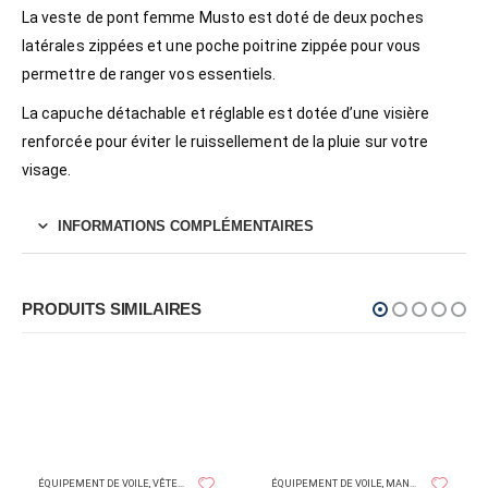
La veste de pont femme Musto est doté de deux poches
latérales zippées et une poche poitrine zippée pour vous
permettre de ranger vos essentiels.
La capuche détachable et réglable est dotée d’une visière
renforcée pour éviter le ruissellement de la pluie sur votre
visage.
INFORMATIONS COMPLÉMENTAIRES
PRODUITS SIMILAIRES
MUSTO
GUY COTTEN
,
VÊTEMENTS ÉTANCHES
ÉQUIPEMENT DE VOILE
,
VÊTEMENTS ÉTANCHES
ÉQUIPEMENT DE VOILE
,
MANTEAUX/VESTES/PULLS