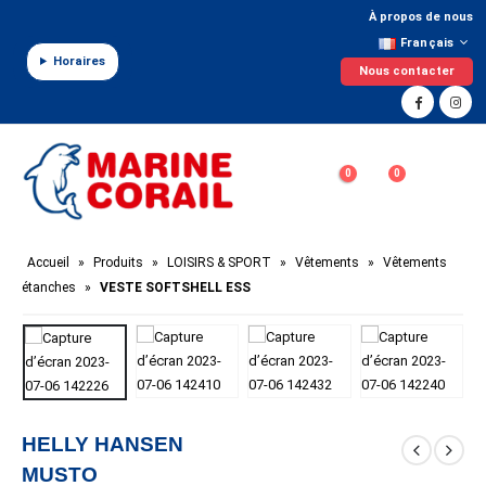
Panneau de gestion des cookies
À propos de nous
Français
Horaires
Nous contacter
0
0
Accueil
»
Produits
»
LOISIRS & SPORT
»
Vêtements
»
Vêtements
étanches
»
VESTE SOFTSHELL ESS
HELLY HANSEN
MUSTO