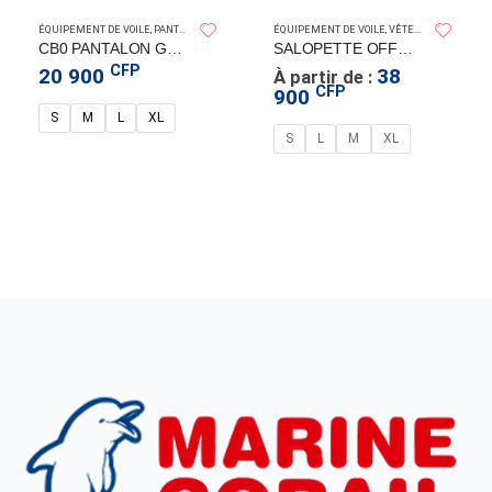
GUY COTTEN
ÉQUIPEMENT DE VOILE
,
PANTALONS DE VOILE
,
VÊTEMENTS ÉTANCHES
ÉQUIPEMENT DE VOILE
,
VÊTEMENTS ÉTANCHES
CB0 PANTALON GUY COTTEN
SALOPETTE OFFSHORE NOIR HELLYHANSEN
CFP
20 900
38
À partir de :
CFP
900
S
M
L
XL
S
L
M
XL
GUY COTTEN
,
VÊTEMENTS ÉTANCHES