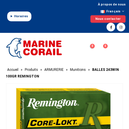
Panneau de gestion des cookies
À propos de nous
Français
Horaires
Nous contacter
0
0
Accueil
»
Produits
»
ARMURERIE
»
Munitions
»
BALLES 243WIN
100GR REMINGTON