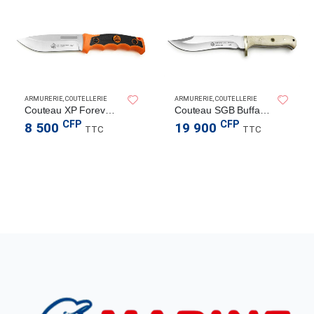
ARMURERIE
,
COUTELLERIE
ARMURERIE
,
COUTELLERIE
Couteau XP Forever Knife
Couteau SGB Buffalo Hunter, os blanc poli
CFP
CFP
8 500
19 900
TTC
TTC