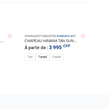
SUNDAYS AFTERNOONS IN
CHAPEAUX ET CASQUETTES
CHAPEAU DE PAILLE SHIMANO
CHAPEAU HAVANA TAN SUNDAY AFTERNOONS
CFP
3 995
À partir de :
Tan
Tweed
Cream
CHAPEAUX
CHAPE
2 49
Rose