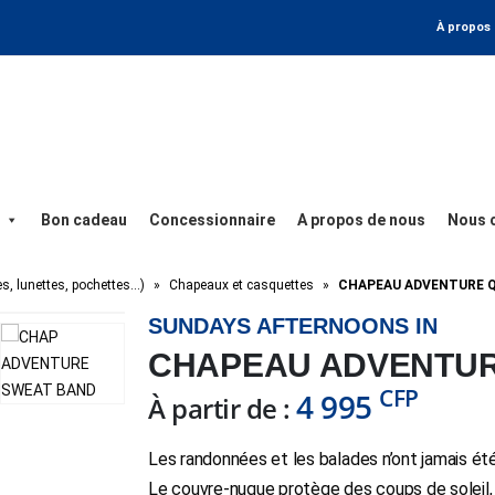
À propos
Bon cadeau
Concessionnaire
A propos de nous
Nous 
es, lunettes, pochettes…)
»
Chapeaux et casquettes
»
CHAPEAU ADVENTURE 
SUNDAYS AFTERNOONS IN
CHAPEAU ADVENTU
CFP
4 995
À partir de :
Les randonnées et les balades n’ont jamais ét
Le
couvre-nuque
protège des coups de soleil, e