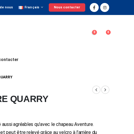
 de nous
Français
Nous contacter
0
0
contacter
QUARRY
RE QUARRY
é aussi agréables qu’avec le chapeau Aventure.
t peut être relevé grâce au velcro à l’arrière du