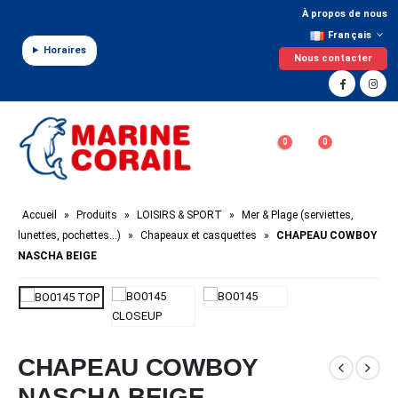
Panneau de gestion des cookies
À propos de nous
Français
Horaires
Nous contacter
0
0
Accueil
»
Produits
»
LOISIRS & SPORT
»
Mer & Plage (serviettes,
lunettes, pochettes…)
»
Chapeaux et casquettes
»
CHAPEAU COWBOY
NASCHA BEIGE
CHAPEAU COWBOY
NASCHA BEIGE