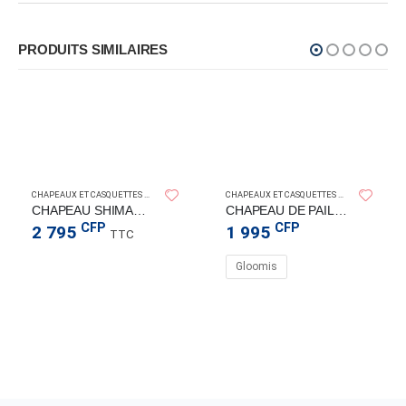
PRODUITS SIMILAIRES
SHIMANO
SHIMANO
CHAPEAUX ET CASQUETTES
CHAPEAUX ET CASQUETTES
CHAPEAU SHIMANO GYOTAKU
CHAPEAU DE PAILLE GLOOMIS
CFP
CFP
2 795
1 995
TTC
Gloomis