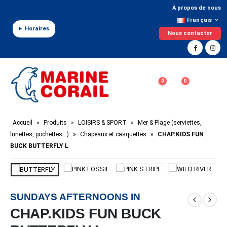
Panneau de gestion des cookies
À propos de nous
Français
Horaires
Nous contacter
0
0
Accueil
»
Produits
»
LOISIRS & SPORT
»
Mer & Plage (serviettes,
lunettes, pochettes…)
»
Chapeaux et casquettes
»
CHAP.KIDS FUN
BUCK BUTTERFLY L
SUNDAYS AFTERNOONS IN
CHAP.KIDS FUN BUCK