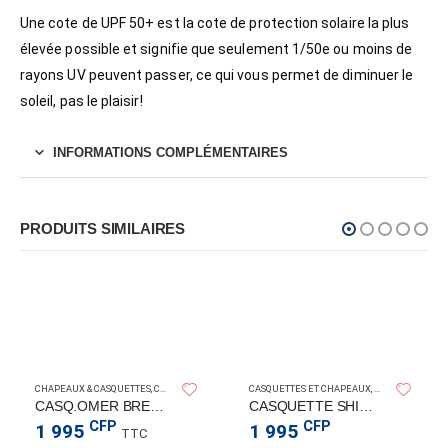
Une cote de UPF 50+ est la cote de protection solaire la plus
élevée possible et signifie que seulement 1/50e ou moins de
rayons UV peuvent passer, ce qui vous permet de diminuer le
soleil, pas le plaisir!
INFORMATIONS COMPLÉMENTAIRES
PRODUITS SIMILAIRES
OMER
CHAPEAUX & CASQUETTES
,
CHAPEAUX & CASQUETTES
CASQUETTES ET CHAPEAUX
,
CHAPEAUX ET CASQUETTES
,
CHAPEAUX ET C
CASQ.OMER BREATHLESS EMOTIONS
CASQUETTE SHIMANO – FOREST CAMO
CFP
CFP
1 995
1 995
TTC