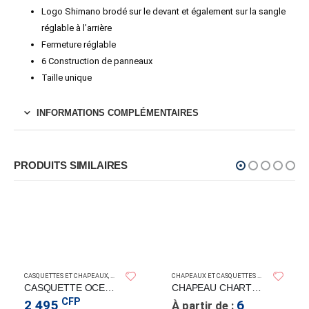
Logo Shimano brodé sur le devant et également sur la sangle
réglable à l’arrière
Fermeture réglable
6 Construction de panneaux
Taille unique
INFORMATIONS COMPLÉMENTAIRES
PRODUITS SIMILAIRES
SHIMANO
SUNDAYS AFT
CASQUETTES ET CHAPEAUX
,
CHAPEAUX ET CASQUETTES
CHAPEAUX ET CASQUETTES
CASQUETTE OCEAN TRUCKER – SHIMANO
CHAPEAU CHARTER ESCAPE
CFP
2 495
6
À partir de :