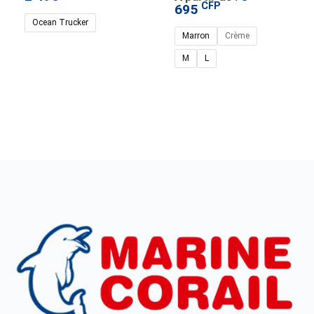
CFP
695
Ocean Trucker
Marron
Crème
Y HANSEN
HELLY HANSEN
,
CHAPEAUX ET CASQUETTES
M
L