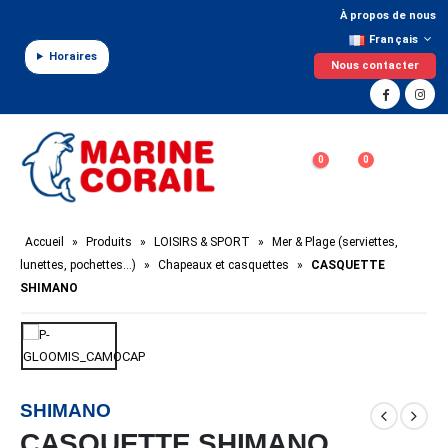
Panneau de gestion des cookies
À propos de nous
Français
Horaires
Nous contacter
0
0
Accueil
»
Produits
»
LOISIRS & SPORT
»
Mer & Plage (serviettes,
lunettes, pochettes…)
»
Chapeaux et casquettes
»
CASQUETTE
SHIMANO
SHIMANO
CASQUETTE SHIMANO