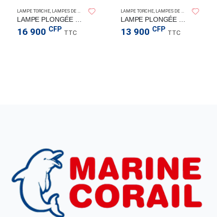
SPERAS LIGHT
SPER
LAMPE TORCHE
,
LAMPES DE PLONGÉE
LAMPE TORCHE
,
LAMPES DE PLONGÉE
LAMPE PLONGÉE BD20 1200LM
LAMPE PLONGÉE BD10 1200LM
CFP
CFP
16 900
13 900
TTC
TTC