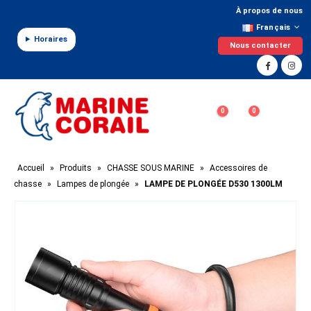
Panneau de gestion des cookies
À propos de nous
Français
Horaires
Nous contacter
0
0
Accueil
»
Produits
»
CHASSE SOUS MARINE
»
Accessoires de
chasse
»
Lampes de plongée
»
LAMPE DE PLONGÉE D530 1300LM